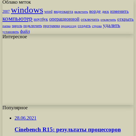
Облако меток
windows
ворде
изменить
word
видеокарта
диск
2007
включить
компьютер
операционной
открыть
ноутбук
отключить
отключить
удалить
создать
пароль
подключить
программа
процессор
строка
папка
файл
установить
Интересное
Популярное
28.06.2021
Cinebench R15: результаты процессоров