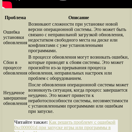
Проблема
Описание
Возникают сложности при установке новой
версии операционной системы. Это может быть
Ошибка
связано с неправильной загрузкой обновления,
установки
недостатком свободного места на диске или
обновления
конфликтами с уже установленными
программами.
В процессе обновления могут возникать ошибки,
Сбои в
которые приводят к сбоям системы. Это может
процессе
произойти из-за прерывания процесса
обновления
обновления, неправильных настроек или
проблем с оборудованием.
После обновления операционной системы может
возникнуть ситуация, когда процесс завершается
Неудачное
неудачно. Это может привести к
завершение
неработоспособности системы, несовместимости
обновления
с установленными программами или ошибкам
при запуске.
Читайте также:
Как решить проблему с ошибкой
0xc000001d при запуске игры или программы в