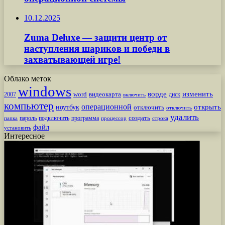
10.12.2025
Zuma Deluxe — защити центр от
наступления шариков и победи в
захватывающей игре!
Облако меток
windows
ворде
изменить
word
видеокарта
диск
2007
включить
компьютер
операционной
открыть
ноутбук
отключить
отключить
удалить
создать
пароль
подключить
программа
процессор
строка
папка
файл
установить
Интересное