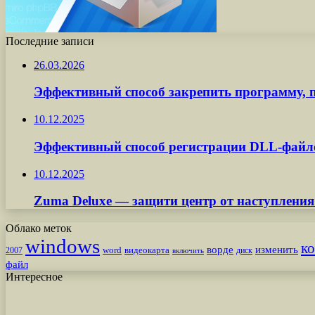
Последние записи
26.03.2026
Эффективный способ закрепить программу, п
10.12.2025
Эффективный способ регистрации DLL-файл
10.12.2025
Zuma Deluxe — защити центр от наступления
Облако меток
windows
к
ворде
изменить
word
видеокарта
диск
2007
включить
файл
Интересное