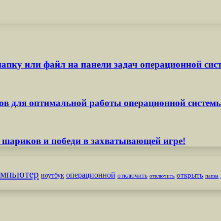
апку или файл на панели задач операционной сис
ов для оптимальной работы операционной систем
 шариков и победи в захватывающей игре!
омпьютер
операционной
открыть
ноутбук
отключить
отключить
папка