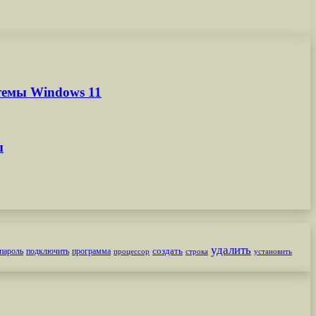
темы Windows 11
ы
удалить
создать
пароль
подключить
программа
процессор
строка
установить