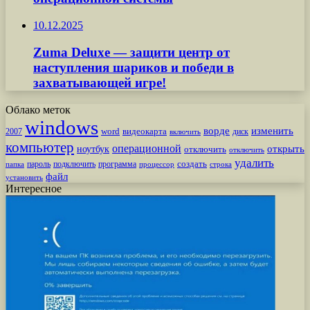
10.12.2025
Zuma Deluxe — защити центр от
наступления шариков и победи в
захватывающей игре!
Облако меток
windows
ворде
изменить
word
видеокарта
диск
2007
включить
компьютер
операционной
открыть
ноутбук
отключить
отключить
удалить
создать
пароль
подключить
программа
процессор
строка
папка
файл
установить
Интересное