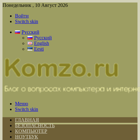
Понедельник , 10 Август 2026
Войти
Switch skin
Русский
Русский
English
Eesti
Меню
Switch skin
ГЛАВНАЯ
БЕЗОПАСНОСТЬ
КОМПЬЮТЕР
НОУТБУК