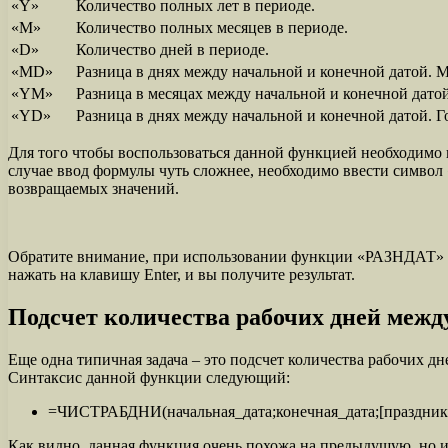
«Y»
Количество полных лет в периоде.
«M»
Количество полных месяцев в периоде.
«D»
Количество дней в периоде.
«MD»
Разница в днях между начальной и конечной датой. 
«YM»
Разница в месяцах между начальной и конечной датой
«YD»
Разница в днях между начальной и конечной датой. Г
Для того чтобы воспользоваться данной функцией необходимо в
случае ввод формулы чуть сложнее, необходимо ввести символ 
возвращаемых значений.
Обратите внимание, при использовании функции «РАЗНДАТ» сна
нажать на клавишу Enter, и вы получите результат.
Подсчет количества рабочих дней межд
Еще одна типичная задача – это подсчет количества рабочих д
Синтаксис данной функции следующий:
=ЧИСТРАБДНИ(начальная_дата;конечная_дата;[праздник
Как видно, данная функция очень похожа на предыдущую, но 