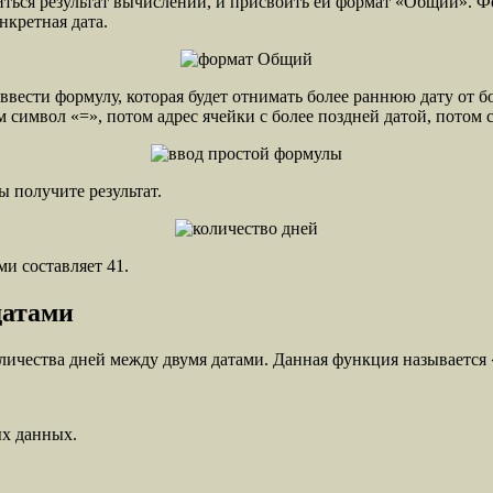
иться результат вычислений, и присвоить ей формат «Общий». Фо
онкретная дата.
вести формулу, которая будет отнимать более раннюю дату от б
 символ «=», потом адрес ячейки с более поздней датой, потом с
ы получите результат.
и составляет 41.
датами
количества дней между двумя датами. Данная функция называетс
ых данных.