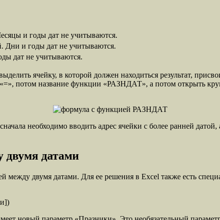
Месяцы и годы дат не учитываются.
. Дни и годы дат не учитываются.
оды дат не учитываются.
ыделить ячейку, в которой должен находиться результат, присв
«=», потом название функции «РАЗНДАТ», а потом открыть кругл
чала необходимо вводить адрес ячейки с более ранней датой, 
у двумя датами
ней между двумя датами. Для ее решения в Excel также есть сп
и])
имеет новый параметр «Празники». Это необязательный парамет