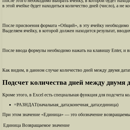
После этого необходимо выбрать ячейку, в которой будет наход
в этой ячейке будет находиться количество дней (число), а не к
После присвоения формата «Общий», в эту ячейку необходимо в
Выделяем ячейку, в которой должен находится результат, вводим
После ввода формулы необходимо нажать на клавишу Enter, и в
Как видим, в данном случае количество дней между двумя датам
Подсчет количества дней между двумя 
Кроме этого, в Excel есть специальная функция для подсчета 
=РАЗНДАТ(начальная_дата;конечная_дата;единица)
При этом значение «Единица» — это обозначение возвращаем
Единица
Возвращаемое значение