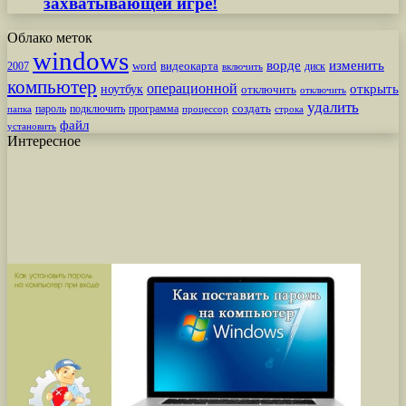
захватывающей игре!
Облако меток
windows
ворде
изменить
word
видеокарта
диск
2007
включить
компьютер
операционной
открыть
ноутбук
отключить
отключить
удалить
создать
пароль
подключить
программа
процессор
строка
папка
файл
установить
Интересное