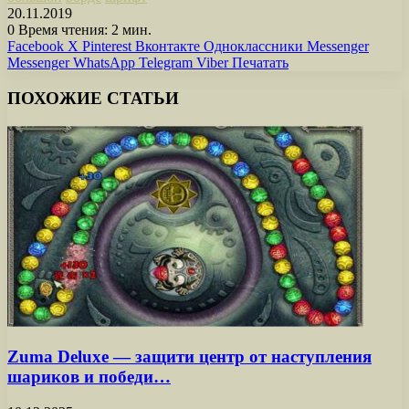
20.11.2019
0
Время чтения: 2 мин.
Facebook
X
Pinterest
Вконтакте
Одноклассники
Messenger
Messenger
WhatsApp
Telegram
Viber
Печатать
ПОХОЖИЕ СТАТЬИ
Zuma Deluxe — защити центр от наступления
шариков и победи…