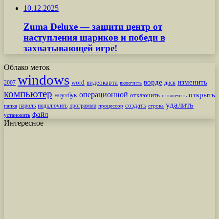
10.12.2025
Zuma Deluxe — защити центр от
наступления шариков и победи в
захватывающей игре!
Облако меток
windows
ворде
изменить
word
видеокарта
диск
2007
включить
компьютер
операционной
открыть
ноутбук
отключить
отключить
удалить
создать
пароль
подключить
программа
процессор
строка
папка
файл
установить
Интересное