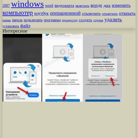
windows
ворде
изменить
word
видеокарта
диск
2007
включить
компьютер
операционной
открыть
ноутбук
отключить
отключить
удалить
создать
пароль
подключить
программа
процессор
строка
папка
файл
установить
Интересное