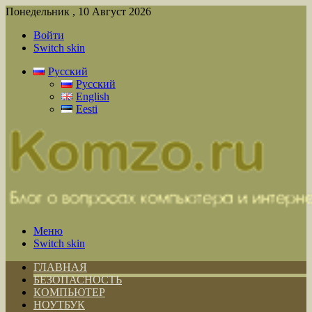
Понедельник , 10 Август 2026
Войти
Switch skin
Русский
Русский
English
Eesti
Меню
Switch skin
ГЛАВНАЯ
БЕЗОПАСНОСТЬ
КОМПЬЮТЕР
НОУТБУК