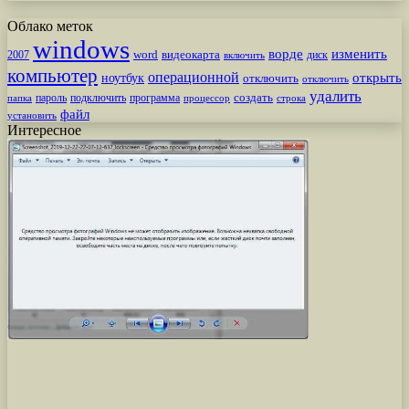
Облако меток
windows
ворде
изменить
word
видеокарта
диск
2007
включить
компьютер
операционной
открыть
ноутбук
отключить
отключить
удалить
создать
пароль
подключить
программа
процессор
строка
папка
файл
установить
Интересное