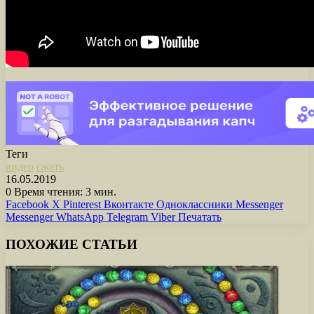
Теги
видео
сжать
16.05.2019
0
Время чтения: 3 мин.
Facebook
X
Pinterest
Вконтакте
Одноклассники
Messenger
Messenger
WhatsApp
Telegram
Viber
Печатать
ПОХОЖИЕ СТАТЬИ