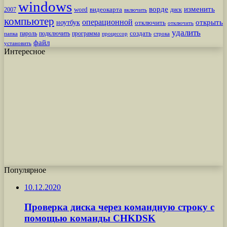
windows
ворде
изменить
word
видеокарта
диск
2007
включить
компьютер
операционной
открыть
ноутбук
отключить
отключить
удалить
создать
пароль
подключить
программа
процессор
строка
папка
файл
установить
Интересное
Популярное
10.12.2020
Проверка диска через командную строку с
помощью команды CHKDSK