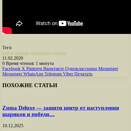
Теги
ворде
разрыв
страницы
удалить
11.02.2020
0
Время чтения: 1 минута
Facebook
X
Pinterest
Вконтакте
Одноклассники
Messenger
Messenger
WhatsApp
Telegram
Viber
Печатать
ПОХОЖИЕ СТАТЬИ
Zuma Deluxe — защити центр от наступления
шариков и победи…
10.12.2025