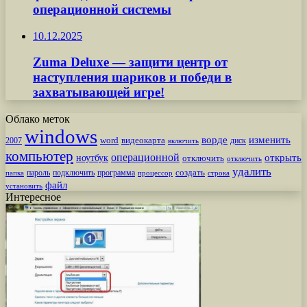
операционной системы
10.12.2025
Zuma Deluxe — защити центр от
наступления шариков и победи в
захватывающей игре!
Облако меток
windows
ворде
изменить
word
видеокарта
диск
2007
включить
компьютер
операционной
открыть
ноутбук
отключить
отключить
удалить
создать
пароль
подключить
программа
процессор
строка
папка
файл
установить
Интересное