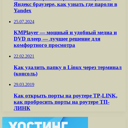
Яндекс браузере, как узнать где пароли в
Yandex
25.07.2024
KMPlayer — мощный и удобный медиа и
DVD плеер — лучшее решение для
комфортного просмотра
22.02.2021
Как удалить папку в Linux через терминал
(консоль)
29.03.2019
Как открыть порты на роутере TP-LINK,
как пробросить порты на роутере ТП-
ЛИНК