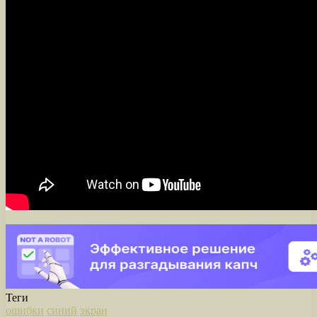
Теги
ошибки
синий
экран