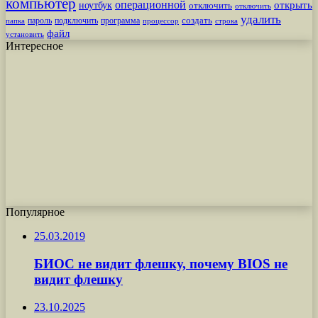
компьютер
операционной
открыть
ноутбук
отключить
отключить
удалить
создать
пароль
подключить
программа
процессор
строка
папка
файл
установить
Интересное
Популярное
25.03.2019
БИОС не видит флешку, почему BIOS не
видит флешку
23.10.2025