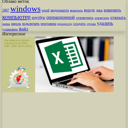
Облако меток
windows
ворде
изменить
word
видеокарта
диск
2007
включить
компьютер
операционной
открыть
ноутбук
отключить
отключить
удалить
создать
пароль
подключить
программа
процессор
строка
папка
файл
установить
Интересное