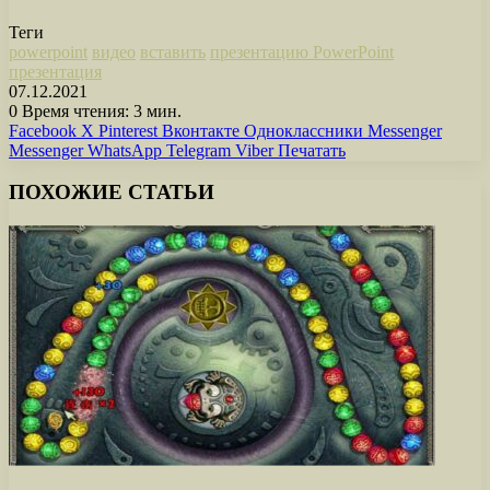
Теги
powerpoint
видео
вставить
презентацию PowerPoint
презентация
07.12.2021
0
Время чтения: 3 мин.
Facebook
X
Pinterest
Вконтакте
Одноклассники
Messenger
Messenger
WhatsApp
Telegram
Viber
Печатать
ПОХОЖИЕ СТАТЬИ