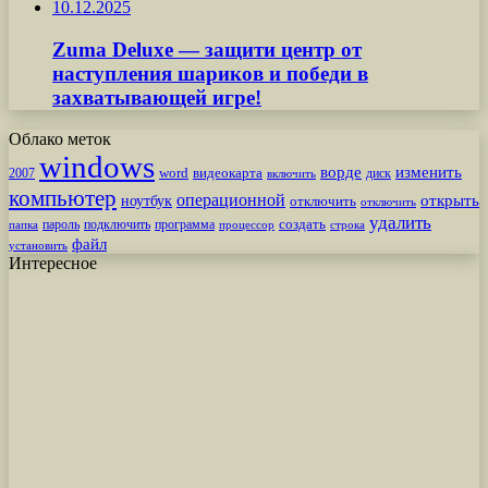
10.12.2025
Zuma Deluxe — защити центр от
наступления шариков и победи в
захватывающей игре!
Облако меток
windows
ворде
изменить
word
видеокарта
диск
2007
включить
компьютер
операционной
открыть
ноутбук
отключить
отключить
удалить
создать
пароль
подключить
программа
процессор
строка
папка
файл
установить
Интересное