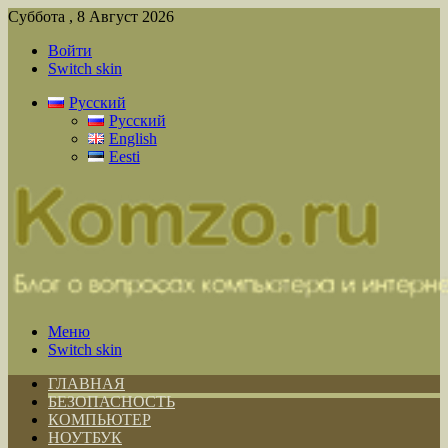
Суббота , 8 Август 2026
Войти
Switch skin
Русский
Русский
English
Eesti
Меню
Switch skin
ГЛАВНАЯ
БЕЗОПАСНОСТЬ
КОМПЬЮТЕР
НОУТБУК