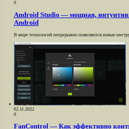
0
Android Studio — мощная, интуитив
Android
В мире технологий непрерывно появляются новые инстру
02.11.2022
0
FanControl — Как эффективно конт