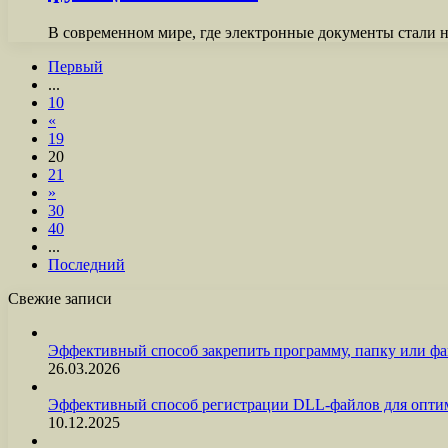
В современном мире, где электронные документы стали 
Первый
...
10
«
19
20
21
»
30
40
...
Последний
Свежие записи
Эффективный способ закрепить программу, папку или фа
26.03.2026
Эффективный способ регистрации DLL-файлов для опти
10.12.2025