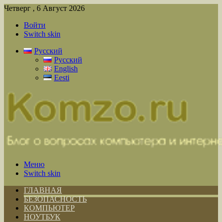
Четверг , 6 Август 2026
Войти
Switch skin
Русский
Русский
English
Eesti
Меню
Switch skin
ГЛАВНАЯ
БЕЗОПАСНОСТЬ
КОМПЬЮТЕР
НОУТБУК