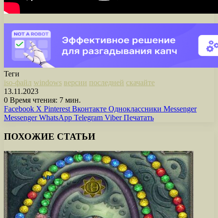
Теги
iso-файл
windows
версии
последней
скачайте
13.11.2023
0
Время чтения: 7 мин.
Facebook
X
Pinterest
Вконтакте
Одноклассники
Messenger
Messenger
WhatsApp
Telegram
Viber
Печатать
ПОХОЖИЕ СТАТЬИ