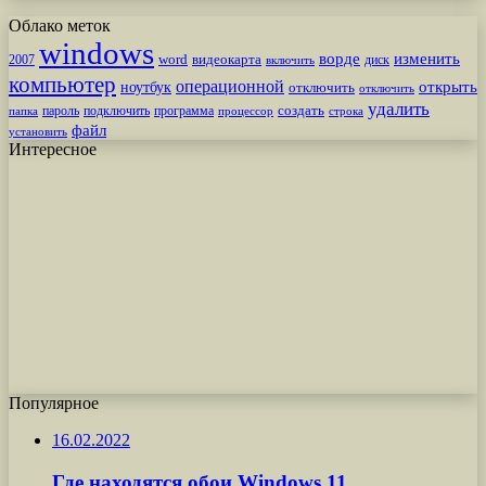
Облако меток
windows
ворде
изменить
word
видеокарта
диск
2007
включить
компьютер
операционной
открыть
ноутбук
отключить
отключить
удалить
создать
пароль
подключить
программа
процессор
строка
папка
файл
установить
Интересное
Популярное
16.02.2022
Где находятся обои Windows 11