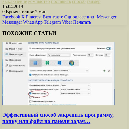
выключение
компьютер
поставить
способ
таймер
15.04.2019
0
Время чтения: 2 мин.
Facebook
X
Pinterest
Вконтакте
Одноклассники
Messenger
Messenger
WhatsApp
Telegram
Viber
Печатать
ПОХОЖИЕ СТАТЬИ
Эффективный способ закрепить программу,
папку или файл на панели задач…