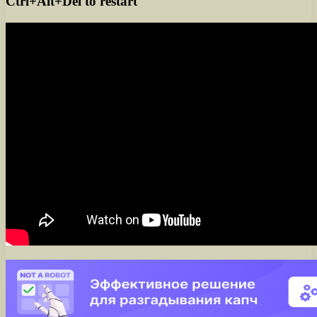
Ctrl+Alt+Del to restart