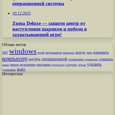
операционной системы
10.12.2025
Zuma Deluxe — защити центр от
наступления шариков и победи в
захватывающей игре!
Облако меток
windows
ворде
изменить
word
видеокарта
диск
2007
включить
компьютер
операционной
открыть
ноутбук
отключить
отключить
удалить
создать
пароль
подключить
программа
процессор
строка
папка
файл
установить
Интересное