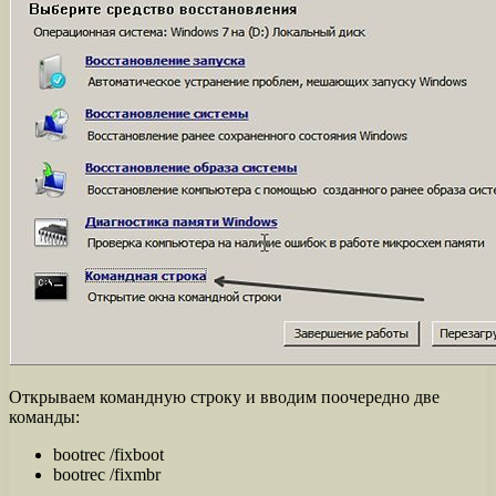
Открываем командную строку и вводим поочередно две
команды:
bootrec /fixboot
bootrec /fixmbr