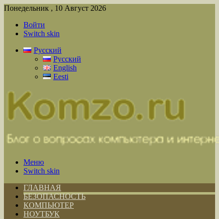
Понедельник , 10 Август 2026
Войти
Switch skin
Русский
Русский
English
Eesti
Меню
Switch skin
ГЛАВНАЯ
БЕЗОПАСНОСТЬ
КОМПЬЮТЕР
НОУТБУК