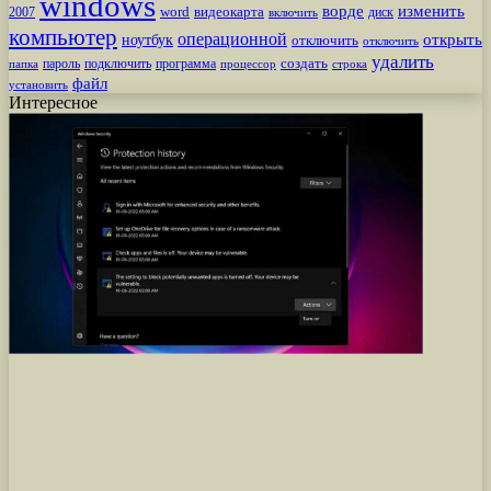
windows
ворде
изменить
word
видеокарта
диск
2007
включить
компьютер
операционной
открыть
ноутбук
отключить
отключить
удалить
создать
пароль
подключить
программа
процессор
строка
папка
файл
установить
Интересное