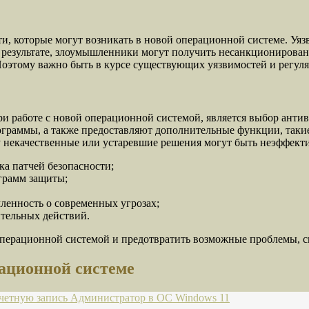
и, которые могут возникать в новой операционной системе. Уяз
результате, злоумышленники могут получить несанкционированн
оэтому важно быть в курсе существующих уязвимостей и регуля
и работе с новой операционной системой, является выбор анти
граммы, а также предоставляют дополнительные функции, такие
 некачественные или устаревшие решения могут быть неэффект
а патчей безопасности;
грамм защиты;
ленность о современных угрозах;
тельных действий.
 операционной системой и предотвратить возможные проблемы, 
рационной системе
четную запись Администратор в ОС Windows 11