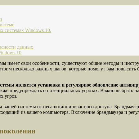
з
системе
х системах Windows 10.
асности данных
Windows 10
темы имеет свои особенности, существуют общие методы и инстр
мотрим несколько важных шагов, которые помогут вам повысить 
стемы является установка и регулярное обновление антивир
акже предупреждать о потенциальных угрозах. Важно выбрать н
х угроз.
иты вашей системы от несанкционированного доступа. Брандмау
сходящий из вашего компьютера. Включение брандмауэра и регу
 поколения