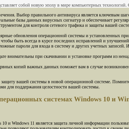
дставляет собой новую эпоху в мире компьютерных технологий. 
ечения. Выбор правильного антивируса является ключевым шаго
уальные базы данных вирусных сигнатур и обеспечивает регуля
трументом для контроля сетевого трафика и защиты вашей систе
ярные обновления операционной системы и установленных прил
чтобы быть всегда в курсе последних исправлений и улучшений
ложные пароли для входа в систему и других учетных записей. 
дьте внимательны при скачивании и установке программ из нен
зервных копий важных данных поможет вам в случае возникновен
защиту вашей системы в новой операционной системе. Помните,
ами для поддержания целостности вашей системы.
операционных системах Windows 10 и Win
 10 и Windows 11 является защита личной информации пользова
ые позволяют пользователям контролировать доступ к своим л