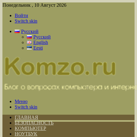
Понедельник , 10 Август 2026
Войти
Switch skin
Русский
Русский
English
Eesti
Меню
Switch skin
ГЛАВНАЯ
БЕЗОПАСНОСТЬ
КОМПЬЮТЕР
НОУТБУК