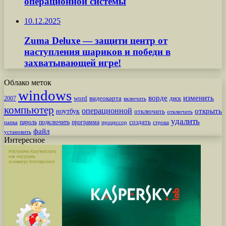
операционной системы
10.12.2025
Zuma Deluxe — защити центр от
наступления шариков и победи в
захватывающей игре!
Облако меток
windows
ворде
изменить
word
видеокарта
диск
2007
включить
компьютер
операционной
открыть
ноутбук
отключить
отключить
удалить
создать
пароль
подключить
программа
процессор
строка
папка
файл
установить
Интересное