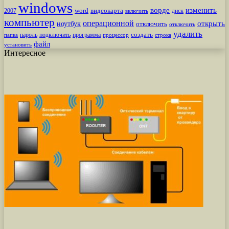
windows
ворде
изменить
word
видеокарта
диск
2007
включить
компьютер
операционной
открыть
ноутбук
отключить
отключить
удалить
создать
пароль
подключить
программа
процессор
строка
папка
файл
установить
Интересное