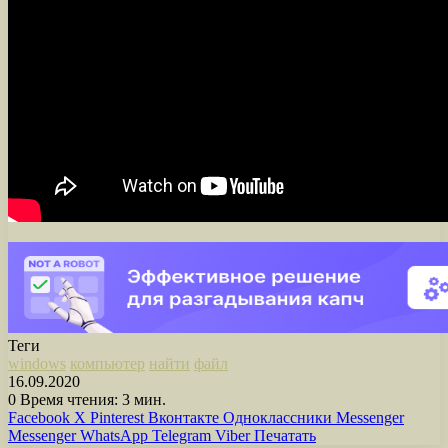
Теги
windows
компьютер
найти
файл
16.09.2020
0
Время чтения: 3 мин.
Facebook
X
Pinterest
Вконтакте
Одноклассники
Messenger
Messenger
WhatsApp
Telegram
Viber
Печатать