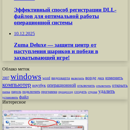
Эффективный способ регистрации DLL-
файлов для оптимальной работы
операционной системы
10.12.2025
Zuma Deluxe — защити центр от
наступления шариков и победи в
захватывающей игре!
Облако меток
windows
ворде
изменить
word
видеокарта
диск
2007
включить
компьютер
операционной
открыть
ноутбук
отключить
отключить
удалить
создать
пароль
подключить
программа
процессор
строка
папка
файл
установить
Интересное