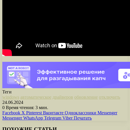
Теги
windows
автоматическое
драйверов
обновление
отключить
24.06.2024
0
Время чтения: 3 мин.
Facebook
X
Pinterest
Вконтакте
Одноклассники
Messenger
Messenger
WhatsApp
Telegram
Viber
Печатать
ПОХОЖИЕ СТАТЬИ