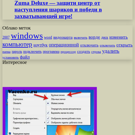
Zuma Deluxe — защити центр от
наступления шариков и победи в
захватывающей игре!
Облако меток
windows
ворде
изменить
word
видеокарта
диск
2007
включить
компьютер
операционной
открыть
ноутбук
отключить
отключить
удалить
создать
пароль
подключить
программа
процессор
строка
папка
файл
установить
Интересное