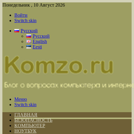
Понедельник , 10 Август 2026
Войти
Switch skin
Русский
Русский
English
Eesti
Меню
Switch skin
ГЛАВНАЯ
БЕЗОПАСНОСТЬ
КОМПЬЮТЕР
НОУТБУК