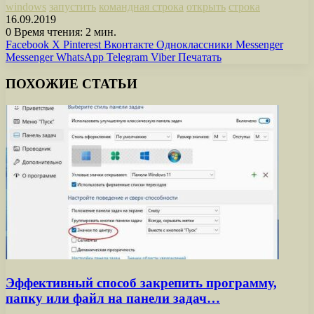
windows
запустить
командная строка
открыть
строка
16.09.2019
0
Время чтения: 2 мин.
Facebook
X
Pinterest
Вконтакте
Одноклассники
Messenger
Messenger
WhatsApp
Telegram
Viber
Печатать
ПОХОЖИЕ СТАТЬИ
Эффективный способ закрепить программу,
папку или файл на панели задач…