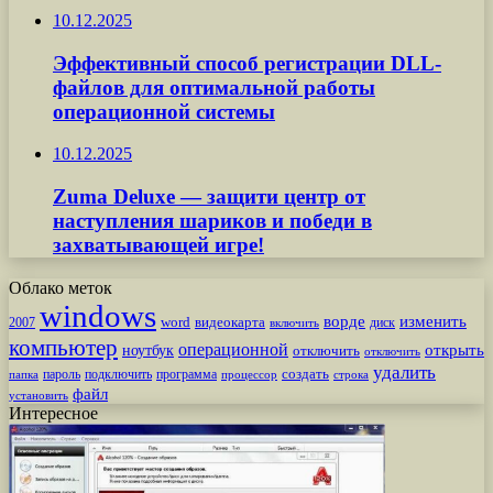
10.12.2025
Эффективный способ регистрации DLL-
файлов для оптимальной работы
операционной системы
10.12.2025
Zuma Deluxe — защити центр от
наступления шариков и победи в
захватывающей игре!
Облако меток
windows
ворде
изменить
word
видеокарта
диск
2007
включить
компьютер
операционной
открыть
ноутбук
отключить
отключить
удалить
создать
пароль
подключить
программа
процессор
строка
папка
файл
установить
Интересное