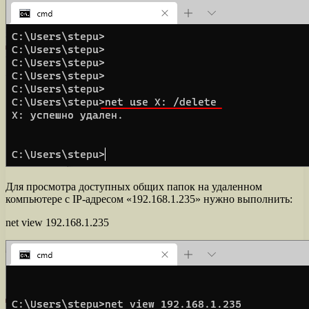
Для просмотра доступных общих папок на удаленном
компьютере с IP-адресом «192.168.1.235» нужно выполнить:
net view 192.168.1.235