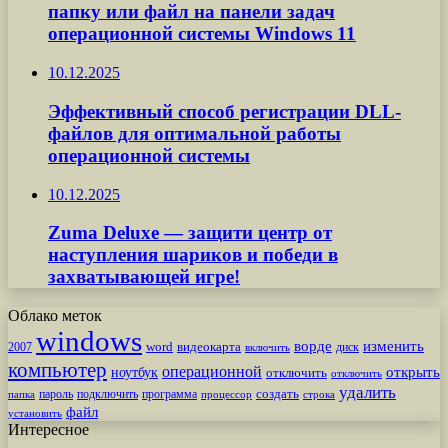
папку или файл на панели задач
операционной системы Windows 11
10.12.2025
Эффективный способ регистрации DLL-
файлов для оптимальной работы
операционной системы
10.12.2025
Zuma Deluxe — защити центр от
наступления шариков и победи в
захватывающей игре!
Облако меток
windows
ворде
изменить
word
видеокарта
диск
2007
включить
компьютер
операционной
открыть
ноутбук
отключить
отключить
удалить
создать
пароль
подключить
программа
процессор
строка
папка
файл
установить
Интересное