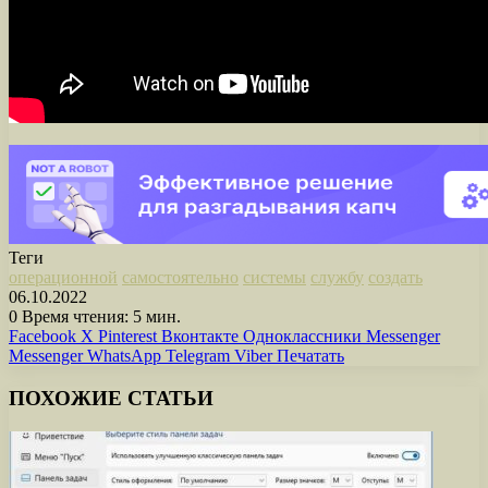
Теги
операционной
самостоятельно
системы
службу
создать
06.10.2022
0
Время чтения: 5 мин.
Facebook
X
Pinterest
Вконтакте
Одноклассники
Messenger
Messenger
WhatsApp
Telegram
Viber
Печатать
ПОХОЖИЕ СТАТЬИ