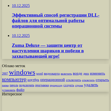
10.12.2025
Эффективный способ регистрации DLL-
файлов для оптимальной работы
операционной системы
10.12.2025
Zuma Deluxe — защити центр от
наступления шариков и победи в
захватывающей игре!
Облако меток
windows
ворде
изменить
word
видеокарта
диск
2007
включить
компьютер
операционной
открыть
ноутбук
отключить
отключить
удалить
создать
пароль
подключить
программа
процессор
строка
папка
файл
установить
Интересное