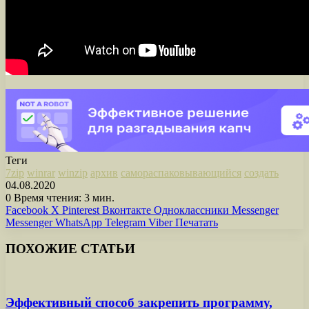
Теги
7zip
winrar
winzip
архив
самораспаковывающийся
создать
04.08.2020
0
Время чтения: 3 мин.
Facebook
X
Pinterest
Вконтакте
Одноклассники
Messenger
Messenger
WhatsApp
Telegram
Viber
Печатать
ПОХОЖИЕ СТАТЬИ
Эффективный способ закрепить программу,