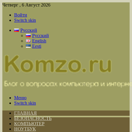
Четверг , 6 Август 2026
Войти
Switch skin
Русский
Русский
English
Eesti
Меню
Switch skin
ГЛАВНАЯ
БЕЗОПАСНОСТЬ
КОМПЬЮТЕР
НОУТБУК