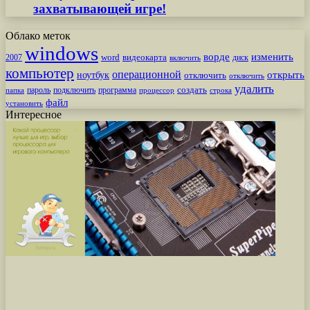
захватывающей игре!
Облако меток
windows
ворде
изменить
word
видеокарта
диск
2007
включить
компьютер
операционной
открыть
ноутбук
отключить
отключить
удалить
создать
пароль
подключить
программа
процессор
строка
папка
файл
установить
Интересное