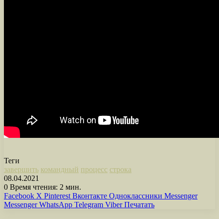
Теги
завершить
командный
процесс
строка
08.04.2021
0
Время чтения: 2 мин.
Facebook
X
Pinterest
Вконтакте
Одноклассники
Messenger
Messenger
WhatsApp
Telegram
Viber
Печатать