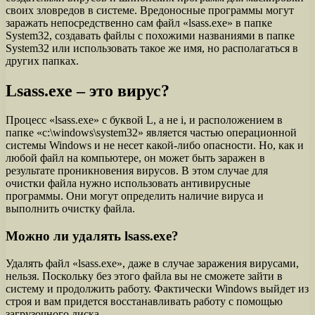
своих зловредов в системе. Вредоносные программы могут
заражать непосредственно сам файл «lsass.exe» в папке
System32, создавать файлы с похожими названиями в папке
System32 или использовать такое же имя, но располагаться в
других папках.
Lsass.exe – это вирус?
Процесс «lsass.exe» с буквой L, а не i, и расположением в
папке «c:\windows\system32» является частью операционной
системы Windows и не несет какой-либо опасности. Но, как и
любой файл на компьютере, он может быть заражен в
результате проникновения вирусов. В этом случае для
очистки файла нужно использовать антивирусные
программы. Они могут определить наличие вируса и
выполнить очистку файла.
Можно ли удалять lsass.exe?
Удалять файл «lsass.exe», даже в случае заражения вирусами,
нельзя. Поскольку без этого файла вы не сможете зайти в
систему и продолжить работу. Фактически Windows выйдет из
строя и вам придется восстанавливать работу с помощью
загрузочного диска.