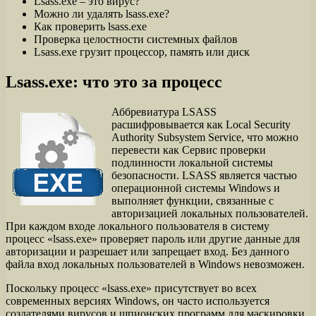
Lsass.exe – это вирус?
Можно ли удалять lsass.exe?
Как проверить lsass.exe
Проверка целостности системных файлов
Lsass.exe грузит процессор, память или диск
Lsass.exe: что это за процесс
Аббревиатура LSASS
расшифровывается как Local Security
Authority Subsystem Service, что можно
перевести как Сервис проверки
подлинности локальной системы
безопасности. LSASS является частью
операционной системы Windows и
выполняет функции, связанные с
авторизацией локальных пользователей.
При каждом входе локального пользователя в систему
процесс «lsass.exe» проверяет пароль или другие данные для
авторизации и разрешает или запрещает вход. Без данного
файла вход локальных пользователей в Windows невозможен.
Поскольку процесс «lsass.exe» присутствует во всех
современных версиях Windows, он часто используется
создателями вирусов и шпионских программ для маскировки