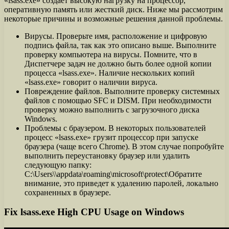
«lsass.exe» создает высокую нагрузку на процессор,
оперативную память или жесткий диск. Ниже мы рассмотрим
некоторые причины и возможные решения данной проблемы.
Вирусы. Проверьте имя, расположение и цифровую
подпись файла, так как это описано выше. Выполните
проверку компьютера на вирусы. Помните, что в
Диспетчере задач не должно быть более одной копии
процесса «lsass.exe». Наличие нескольких копий
«lsass.exe» говорит о наличии вируса.
Повреждение файлов. Выполните проверку системных
файлов с помощью SFC и DISM. При необходимости
проверку можно выполнить с загрузочного диска
Windows.
Проблемы с браузером. В некоторых пользователей
процесс «lsass.exe» грузит процессор при запуске
браузера (чаще всего Chrome). В этом случае попробуйте
выполнить переустановку браузер или удалить
следующую папку:
C:\Users\\appdata\roaming\microsoft\protect\Обратите
внимание, это приведет к удалению паролей, локально
сохраненных в браузере.
Fix lsass.exe High CPU Usage on Windows