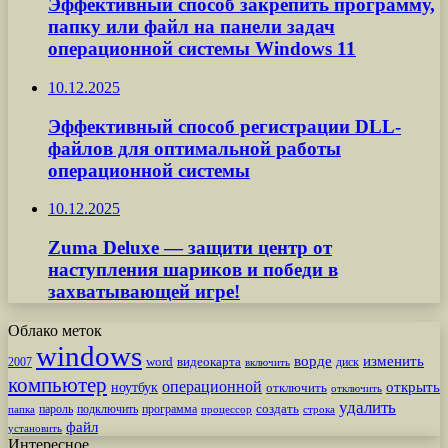
Эффективный способ закрепить программу,
папку или файл на панели задач
операционной системы Windows 11
10.12.2025
Эффективный способ регистрации DLL-
файлов для оптимальной работы
операционной системы
10.12.2025
Zuma Deluxe — защити центр от
наступления шариков и победи в
захватывающей игре!
Облако меток
windows
ворде
изменить
word
видеокарта
диск
2007
включить
компьютер
операционной
открыть
ноутбук
отключить
отключить
удалить
создать
пароль
подключить
программа
процессор
строка
папка
файл
установить
Интересное