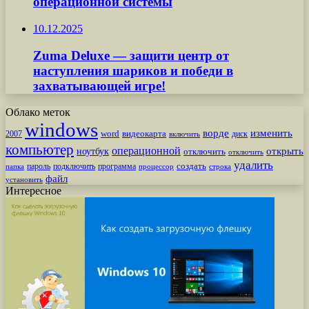
операционной системы
10.12.2025
Zuma Deluxe — защити центр от
наступления шариков и победи в
захватывающей игре!
Облако меток
windows
ворде
изменить
word
видеокарта
диск
2007
включить
компьютер
операционной
открыть
ноутбук
отключить
отключить
удалить
создать
пароль
подключить
программа
процессор
строка
папка
файл
установить
Интересное