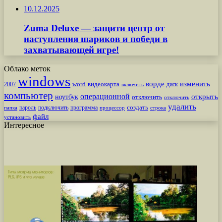
10.12.2025
Zuma Deluxe — защити центр от
наступления шариков и победи в
захватывающей игре!
Облако меток
windows
ворде
изменить
word
видеокарта
диск
2007
включить
компьютер
операционной
открыть
ноутбук
отключить
отключить
удалить
создать
пароль
подключить
программа
процессор
строка
папка
файл
установить
Интересное