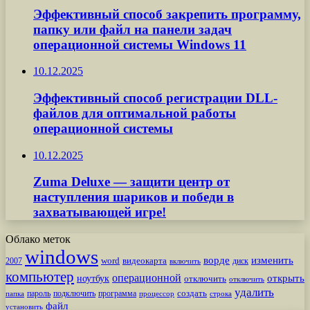
Эффективный способ закрепить программу,
папку или файл на панели задач
операционной системы Windows 11
10.12.2025
Эффективный способ регистрации DLL-
файлов для оптимальной работы
операционной системы
10.12.2025
Zuma Deluxe — защити центр от
наступления шариков и победи в
захватывающей игре!
Облако меток
windows
ворде
изменить
word
видеокарта
диск
2007
включить
компьютер
операционной
открыть
ноутбук
отключить
отключить
удалить
создать
пароль
подключить
программа
процессор
строка
папка
файл
установить