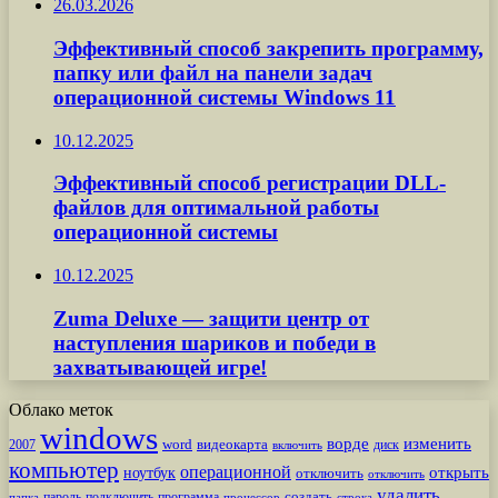
26.03.2026
Эффективный способ закрепить программу,
папку или файл на панели задач
операционной системы Windows 11
10.12.2025
Эффективный способ регистрации DLL-
файлов для оптимальной работы
операционной системы
10.12.2025
Zuma Deluxe — защити центр от
наступления шариков и победи в
захватывающей игре!
Облако меток
windows
ворде
изменить
word
видеокарта
диск
2007
включить
компьютер
операционной
открыть
ноутбук
отключить
отключить
удалить
создать
пароль
подключить
программа
процессор
строка
папка