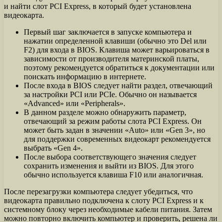
и найти слот PCI Express, в который будет установлена
видеокарта.
Первый шаг заключается в запуске компьютера и
нажатии определенной клавиши (обычно это Del или
F2) для входа в BIOS. Клавиша может варьироваться в
зависимости от производителя материнской платы,
поэтому рекомендуется обратиться к документации или
поискать информацию в интернете.
После входа в BIOS следует найти раздел, отвечающий
за настройки PCI или PCIe. Обычно он называется
«Advanced» или «Peripherals».
В данном разделе можно обнаружить параметр,
отвечающий за режим работы слота PCI Express. Он
может быть задан в значении «Auto» или «Gen 3», но
для поддержки современных видеокарт рекомендуется
выбрать «Gen 4».
После выбора соответствующего значения следует
сохранить изменения и выйти из BIOS. Для этого
обычно используется клавиша F10 или аналогичная.
После перезагрузки компьютера следует убедиться, что
видеокарта правильно подключена к слоту PCI Express и к
системному блоку через необходимые кабели питания. Затем
можно повторно включить компьютер и проверить, решена ли