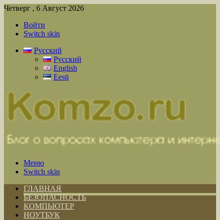
Четверг , 6 Август 2026
Войти
Switch skin
Русский
Русский
English
Eesti
Меню
Switch skin
ГЛАВНАЯ
БЕЗОПАСНОСТЬ
КОМПЬЮТЕР
НОУТБУК