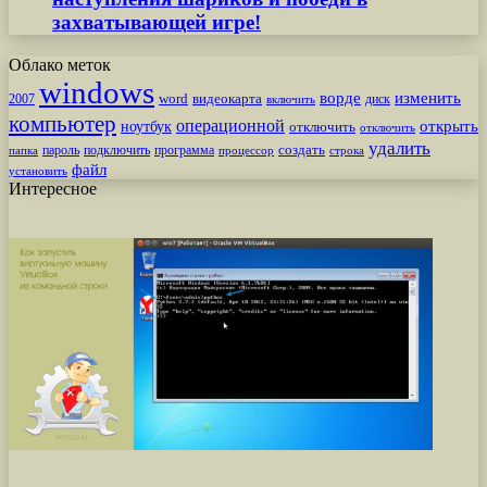
захватывающей игре!
Облако меток
windows
ворде
изменить
word
видеокарта
диск
2007
включить
компьютер
операционной
открыть
ноутбук
отключить
отключить
удалить
создать
пароль
подключить
программа
процессор
строка
папка
файл
установить
Интересное