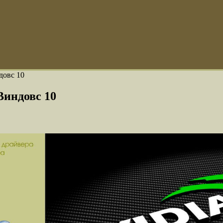
довс 10
Виндовс 10