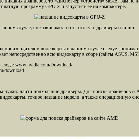
ще никаких драйверов, то «Диспетчер устройств» может вам не 
есплатную программу GPU-Z и запустить ее на компьютере.
любом случае, вне зависимости от того есть драйверы или нет.
од производителем видеокарты в данном случае следует понима
кает непосредственно всю видеокарту в сборе (сайты ASUS, MSI
т сюда: www.nvidia.com/Download/
ru/download
 вам нужно найти подходящие драйверы. Для поиска драйверов 
идеокарты, точное название модели, а также операционную сист