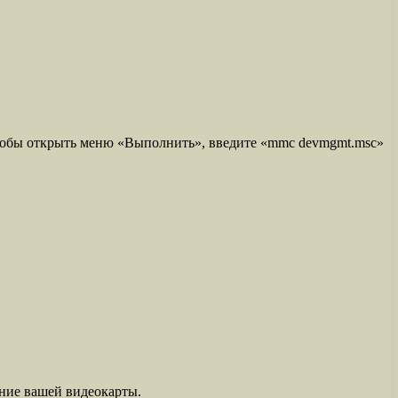
тобы открыть меню «Выполнить», введите «mmc devmgmt.msc»
ание вашей видеокарты.