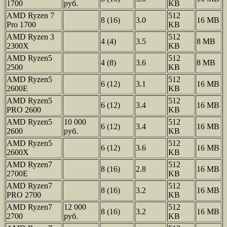
1700
руб.
KB
AMD Ryzen 7
512
8 (16)
3.0
16 MB
Pro 1700
KB
AMD Ryzen 3
512
4 (4)
3.5
8 MB
2300X
KB
AMD Ryzen5
512
4 (8)
3.6
8 MB
2500
KB
AMD Ryzen5
512
6 (12)
3.1
16 MB
2600E
KB
AMD Ryzen5
512
6 (12)
3.4
16 MB
PRO 2600
KB
AMD Ryzen5
10 000
512
6 (12)
3.4
16 MB
2600
руб.
KB
AMD Ryzen5
512
6 (12)
3.6
16 MB
2600X
KB
AMD Ryzen7
512
8 (16)
2.8
16 MB
2700E
KB
AMD Ryzen7
512
8 (16)
3.2
16 MB
PRO 2700
KB
AMD Ryzen7
12 000
512
8 (16)
3.2
16 MB
2700
руб.
KB