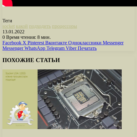
Теги
socket
какой
подходить
процессоры
13.01.2022
0
Время чтения: 8 мин.
Facebook
X
Pinterest
Вконтакте
Одноклассники
Messenger
Messenger
WhatsApp
Telegram
Viber
Печатать
ПОХОЖИЕ СТАТЬИ