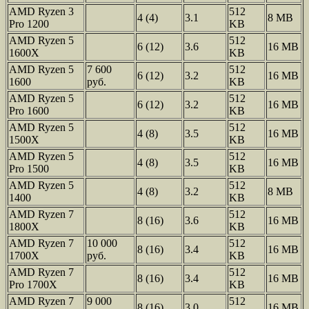
AMD Ryzen 3
512
4 (4)
3.1
8 MB
Pro 1200
KB
AMD Ryzen 5
512
6 (12)
3.6
16 MB
1600X
KB
AMD Ryzen 5
7 600
512
6 (12)
3.2
16 MB
1600
руб.
KB
AMD Ryzen 5
512
6 (12)
3.2
16 MB
Pro 1600
KB
AMD Ryzen 5
512
4 (8)
3.5
16 MB
1500X
KB
AMD Ryzen 5
512
4 (8)
3.5
16 MB
Pro 1500
KB
AMD Ryzen 5
512
4 (8)
3.2
8 MB
1400
KB
AMD Ryzen 7
512
8 (16)
3.6
16 MB
1800X
KB
AMD Ryzen 7
10 000
512
8 (16)
3.4
16 MB
1700X
руб.
KB
AMD Ryzen 7
512
8 (16)
3.4
16 MB
Pro 1700X
KB
AMD Ryzen 7
9 000
512
8 (16)
3.0
16 MB