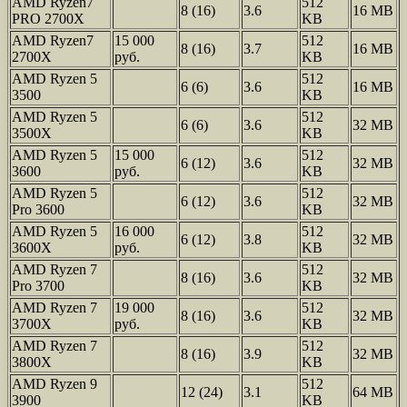
AMD Ryzen7
512
8 (16)
3.6
16 MB
PRO 2700X
KB
AMD Ryzen7
15 000
512
8 (16)
3.7
16 MB
2700X
руб.
KB
AMD Ryzen 5
512
6 (6)
3.6
16 MB
3500
KB
AMD Ryzen 5
512
6 (6)
3.6
32 MB
3500X
KB
AMD Ryzen 5
15 000
512
6 (12)
3.6
32 MB
3600
руб.
KB
AMD Ryzen 5
512
6 (12)
3.6
32 MB
Pro 3600
KB
AMD Ryzen 5
16 000
512
6 (12)
3.8
32 MB
3600X
руб.
KB
AMD Ryzen 7
512
8 (16)
3.6
32 MB
Pro 3700
KB
AMD Ryzen 7
19 000
512
8 (16)
3.6
32 MB
3700X
руб.
KB
AMD Ryzen 7
512
8 (16)
3.9
32 MB
3800X
KB
AMD Ryzen 9
512
12 (24)
3.1
64 MB
3900
KB