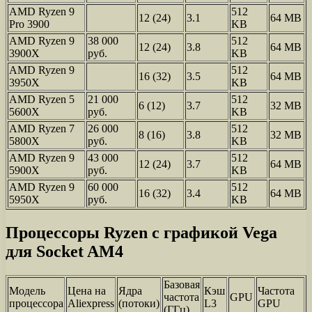
AMD Ryzen 9
512
12 (24)
3.1
64 MB
Pro 3900
KB
AMD Ryzen 9
38 000
512
12 (24)
3.8
64 MB
3900X
руб.
KB
AMD Ryzen 9
512
16 (32)
3.5
64 MB
3950X
KB
AMD Ryzen 5
21 000
512
6 (12)
3.7
32 MB
5600X
руб.
KB
AMD Ryzen 7
26 000
512
8 (16)
3.8
32 MB
5800X
руб.
KB
AMD Ryzen 9
43 000
512
12 (24)
3.7
64 MB
5900X
руб.
KB
AMD Ryzen 9
60 000
512
16 (32)
3.4
64 MB
5950X
руб.
KB
Процессоры Ryzen с графикой Vega
для Socket AM4
Базовая
Модель
Цена на
Ядра
Кэш
Частота
частота
GPU
процессора
Aliexpress
(потоки)
L3
GPU
(ГГц)