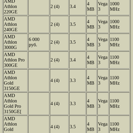
AMD
4
Vega
1000
Athlon
2 (4)
3.4
MB
3
MHz
220GE
AMD
4
Vega
1000
Athlon
2 (4)
3.5
MB
3
MHz
240GE
AMD
6 000
4
Vega
1100
Athlon
2 (4)
3.5
руб.
MB
3
MHz
3000G
AMD
4
Vega
1100
Athlon Pro
2 (4)
3.4
MB
3
MHz
300GE
AMD
Athlon
4
Vega
1100
4 (4)
3.3
Gold
MB
3
MHz
3150GE
AMD
Athlon
4
Vega
1100
4 (4)
3.3
Gold Pro
MB
3
MHz
3150GE[
AMD
Athlon
4
Vega
1100
4 (4)
3.5
Gold
MB
3
MHz