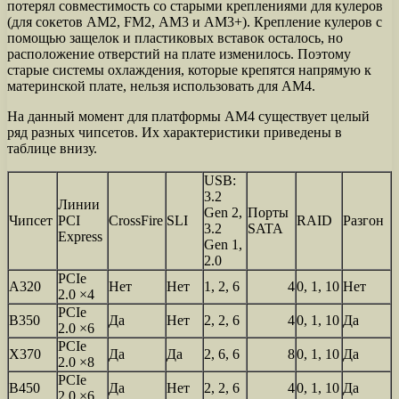
потерял совместимость со старыми креплениями для кулеров
(для сокетов АМ2, FM2, АМ3 и АМ3+). Крепление кулеров с
помощью защелок и пластиковых вставок осталось, но
расположение отверстий на плате изменилось. Поэтому
старые системы охлаждения, которые крепятся напрямую к
материнской плате, нельзя использовать для AM4.
На данный момент для платформы AM4 существует целый
ряд разных чипсетов. Их характеристики приведены в
таблице внизу.
USB:
3.2
Линии
Gen 2,
Порты
Чипсет
PCI
CrossFire
SLI
RAID
Разгон
3.2
SATA
Express
Gen 1,
2.0
PCIe
A320
Нет
Нет
1, 2, 6
4
0, 1, 10
Нет
2.0 ×4
PCIe
B350
Да
Нет
2, 2, 6
4
0, 1, 10
Да
2.0 ×6
PCIe
X370
Да
Да
2, 6, 6
8
0, 1, 10
Да
2.0 ×8
PCIe
B450
Да
Нет
2, 2, 6
4
0, 1, 10
Да
2.0 ×6