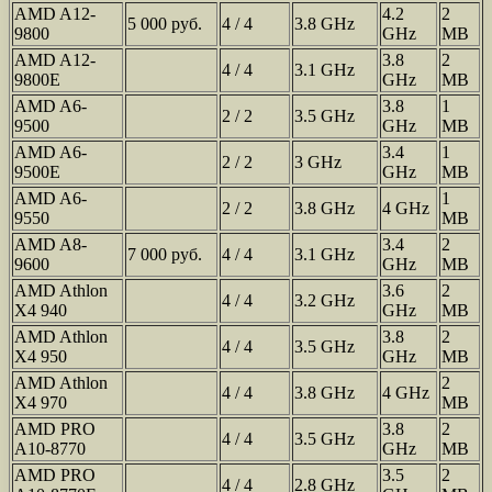
AMD A12-
4.2
2
5 000 руб.
4 / 4
3.8 GHz
9800
GHz
MB
AMD A12-
3.8
2
4 / 4
3.1 GHz
9800E
GHz
MB
AMD A6-
3.8
1
2 / 2
3.5 GHz
9500
GHz
MB
AMD A6-
3.4
1
2 / 2
3 GHz
9500E
GHz
MB
AMD A6-
1
2 / 2
3.8 GHz
4 GHz
9550
MB
AMD A8-
3.4
2
7 000 руб.
4 / 4
3.1 GHz
9600
GHz
MB
AMD Athlon
3.6
2
4 / 4
3.2 GHz
X4 940
GHz
MB
AMD Athlon
3.8
2
4 / 4
3.5 GHz
X4 950
GHz
MB
AMD Athlon
2
4 / 4
3.8 GHz
4 GHz
X4 970
MB
AMD PRO
3.8
2
4 / 4
3.5 GHz
A10-8770
GHz
MB
AMD PRO
3.5
2
4 / 4
2.8 GHz