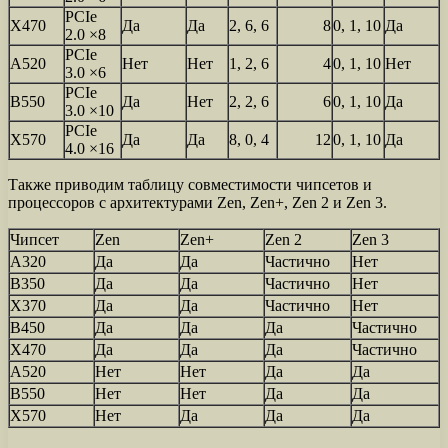
PCIe
X470
Да
Да
2, 6, 6
8
0, 1, 10
Да
2.0 ×8
PCIe
A520
Нет
Нет
1, 2, 6
4
0, 1, 10
Нет
3.0 ×6
PCIe
B550
Да
Нет
2, 2, 6
6
0, 1, 10
Да
3.0 ×10
PCIe
X570
Да
Да
8, 0, 4
12
0, 1, 10
Да
4.0 ×16
Также приводим таблицу совместимости чипсетов и
процессоров с архитектурами Zen, Zen+, Zen 2 и Zen 3.
Чипсет
Zen
Zen+
Zen 2
Zen 3
A320
Да
Да
Частично
Нет
B350
Да
Да
Частично
Нет
X370
Да
Да
Частично
Нет
B450
Да
Да
Да
Частично
X470
Да
Да
Да
Частично
A520
Нет
Нет
Да
Да
B550
Нет
Нет
Да
Да
X570
Нет
Да
Да
Да