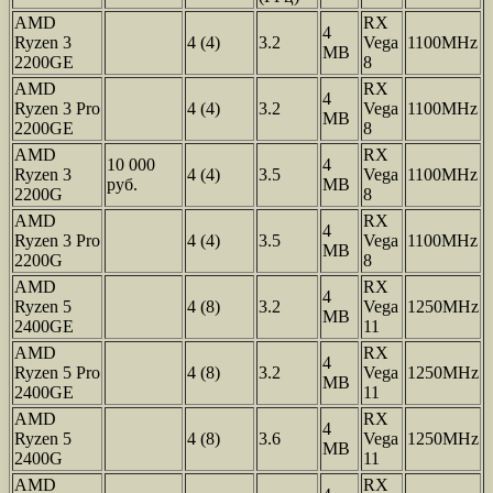
AMD
RX
4
Ryzen 3
4 (4)
3.2
Vega
1100MHz
MB
2200GE
8
AMD
RX
4
Ryzen 3 Pro
4 (4)
3.2
Vega
1100MHz
MB
2200GE
8
AMD
RX
10 000
4
Ryzen 3
4 (4)
3.5
Vega
1100MHz
руб.
MB
2200G
8
AMD
RX
4
Ryzen 3 Pro
4 (4)
3.5
Vega
1100MHz
MB
2200G
8
AMD
RX
4
Ryzen 5
4 (8)
3.2
Vega
1250MHz
MB
2400GE
11
AMD
RX
4
Ryzen 5 Pro
4 (8)
3.2
Vega
1250MHz
MB
2400GE
11
AMD
RX
4
Ryzen 5
4 (8)
3.6
Vega
1250MHz
MB
2400G
11
AMD
RX