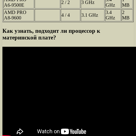
2 / 2
3 GHz
A6-9500E
GHz
MB
AMD PRO
3.4
2
4 / 4
3.1 GHz
A8-9600
GHz
MB
Как узнать, подходит ли процессор к
материнской плате?