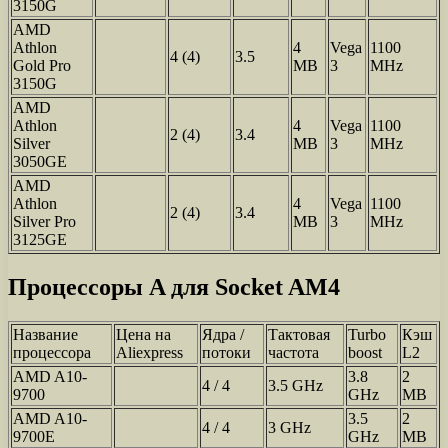
3150G
AMD
Athlon
4
Vega
1100
4 (4)
3.5
Gold Pro
MB
3
MHz
3150G
AMD
Athlon
4
Vega
1100
2 (4)
3.4
Silver
MB
3
MHz
3050GE
AMD
Athlon
4
Vega
1100
2 (4)
3.4
Silver Pro
MB
3
MHz
3125GE
Процессоры A для Socket AM4
Название
Цена на
Ядра /
Тактовая
Turbo
Кэш
процессора
Aliexpress
потоки
частота
boost
L2
AMD A10-
3.8
2
4 / 4
3.5 GHz
9700
GHz
MB
AMD A10-
3.5
2
4 / 4
3 GHz
9700E
GHz
MB