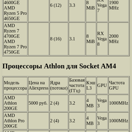
4600GE
8
1900
6 (12)
3.3
Vega
AMD
MiB
MHz
7
Ryzen 5 Pro
4650GE
AMD
Ryzen 7
RX
4700GE
8
2000
8 (16)
3.1
Vega
AMD
MiB
MHz
8
Ryzen 7 Pro
4750GE
Процессоры Athlon для Socket AM4
Базовая
Модель
Цена на
Ядра
Кэш
Частота
частота
GPU
процессора
Aliexpress
(потоки)
L3
GPU
(ГГц)
AMD
4
Vega
Athlon
5000 руб.
2 (4)
3.2
1000MHz
MB
3
200GE
AMD
4
Vega
Athlon Pro
2 (4)
3.2
1000MHz
MB
3
200GE