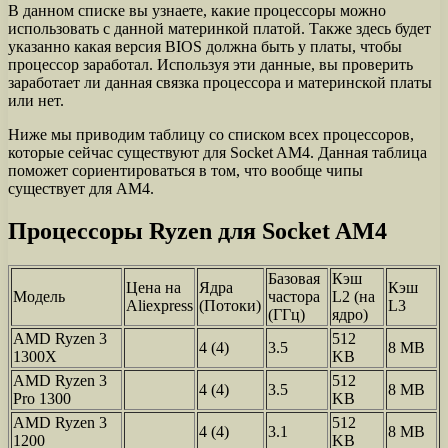
В данном списке вы узнаете, какие процессоры можно
использовать с данной материнкой платой. Также здесь будет
указанно какая версия BIOS должна быть у платы, чтобы
процессор заработал. Используя эти данные, вы проверить
заработает ли данная связка процессора и материнской платы
или нет.
Ниже мы приводим таблицу со списком всех процессоров,
которые сейчас существуют для Socket AM4. Данная таблица
поможет сориентироваться в том, что вообще чипы
существует для AM4.
Процессоры Ryzen для Socket AM4
Базовая
Кэш
Цена на
Ядра
Кэш
Модель
частора
L2 (на
Aliexpress
(Потоки)
L3
(ГГц)
ядро)
AMD Ryzen 3
512
4 (4)
3.5
8 MB
1300X
KB
AMD Ryzen 3
512
4 (4)
3.5
8 MB
Pro 1300
KB
AMD Ryzen 3
512
4 (4)
3.1
8 MB
1200
KB