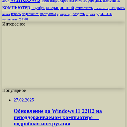
ворде
изменить
word
видеокарта
диск
2007
включить
компьютер
операционной
открыть
ноутбук
отключить
отключить
удалить
создать
пароль
подключить
программа
процессор
строка
папка
файл
установить
Интересное
Популярное
27.02.2025
Обновление до Windows 11 22H2 на
неподдерживаемом компьютере —
подробная инструкция