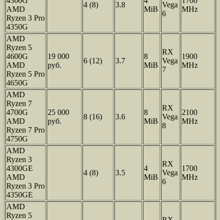
4300G
4
1700
4 (8)
3.8
Vega
AMD
MiB
MHz
6
Ryzen 3 Pro
4350G
AMD
Ryzen 5
RX
4600G
19 000
8
1900
6 (12)
3.7
Vega
AMD
руб.
MiB
MHz
7
Ryzen 5 Pro
4650G
AMD
Ryzen 7
RX
4700G
25 000
8
2100
8 (16)
3.6
Vega
AMD
руб.
MiB
MHz
8
Ryzen 7 Pro
4750G
AMD
Ryzen 3
RX
4300GE
4
1700
4 (8)
3.5
Vega
AMD
MiB
MHz
6
Ryzen 3 Pro
4350GE
AMD
Ryzen 5
RX