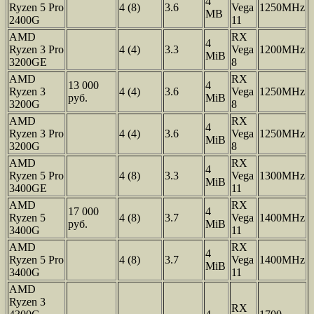
4
Ryzen 5 Pro
4 (8)
3.6
Vega
1250MHz
MB
2400G
11
AMD
RX
4
Ryzen 3 Pro
4 (4)
3.3
Vega
1200MHz
MiB
3200GE
8
AMD
RX
13 000
4
Ryzen 3
4 (4)
3.6
Vega
1250MHz
руб.
MiB
3200G
8
AMD
RX
4
Ryzen 3 Pro
4 (4)
3.6
Vega
1250MHz
MiB
3200G
8
AMD
RX
4
Ryzen 5 Pro
4 (8)
3.3
Vega
1300MHz
MiB
3400GE
11
AMD
RX
17 000
4
Ryzen 5
4 (8)
3.7
Vega
1400MHz
руб.
MiB
3400G
11
AMD
RX
4
Ryzen 5 Pro
4 (8)
3.7
Vega
1400MHz
MiB
3400G
11
AMD
Ryzen 3
RX