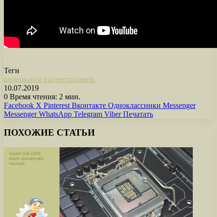
Теги
видеокарта
протестировать
10.07.2019
0
Время чтения: 2 мин.
Facebook
X
Pinterest
Вконтакте
Одноклассники
Messenger
Messenger
WhatsApp
Telegram
Viber
Печатать
ПОХОЖИЕ СТАТЬИ