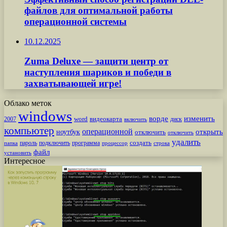
файлов для оптимальной работы
операционной системы
10.12.2025
Zuma Deluxe — защити центр от
наступления шариков и победи в
захватывающей игре!
Облако меток
windows
ворде
изменить
word
видеокарта
диск
2007
включить
компьютер
операционной
открыть
ноутбук
отключить
отключить
удалить
создать
пароль
подключить
программа
процессор
строка
папка
файл
установить
Интересное