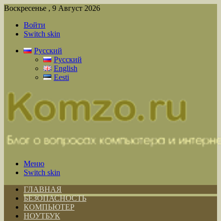
Воскресенье , 9 Август 2026
Войти
Switch skin
Русский
Русский
English
Eesti
Меню
Switch skin
ГЛАВНАЯ
БЕЗОПАСНОСТЬ
КОМПЬЮТЕР
НОУТБУК