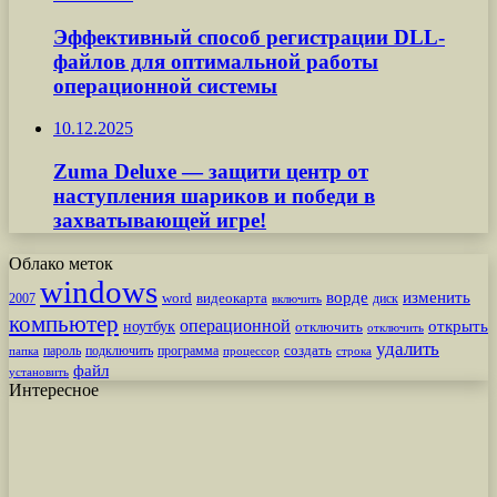
Эффективный способ регистрации DLL-
файлов для оптимальной работы
операционной системы
10.12.2025
Zuma Deluxe — защити центр от
наступления шариков и победи в
захватывающей игре!
Облако меток
windows
ворде
изменить
word
видеокарта
диск
2007
включить
компьютер
операционной
открыть
ноутбук
отключить
отключить
удалить
создать
пароль
подключить
программа
процессор
строка
папка
файл
установить
Интересное