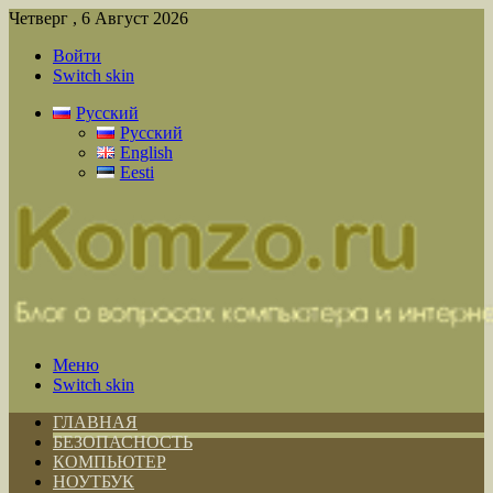
Четверг , 6 Август 2026
Войти
Switch skin
Русский
Русский
English
Eesti
Меню
Switch skin
ГЛАВНАЯ
БЕЗОПАСНОСТЬ
КОМПЬЮТЕР
НОУТБУК