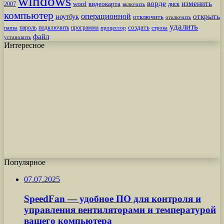
windows
ворде
изменить
word
видеокарта
диск
2007
включить
компьютер
операционной
открыть
ноутбук
отключить
отключить
удалить
создать
пароль
подключить
программа
процессор
строка
папка
файл
установить
Интересное
Популярное
07.07.2025
SpeedFan — удобное ПО для контроля и
управления вентиляторами и температурой
вашего компьютера