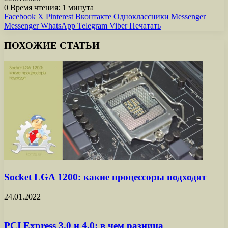
0
Время чтения: 1 минута
Facebook
X
Pinterest
Вконтакте
Одноклассники
Messenger
Messenger
WhatsApp
Telegram
Viber
Печатать
ПОХОЖИЕ СТАТЬИ
Socket LGA 1200: какие процессоры подходят
24.01.2022
PCI Express 3.0 и 4.0: в чем разница