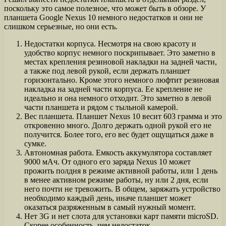
поскольку это самое полезное, что может быть в обзоре. У
планшета Google Nexus 10 немного недостатков и они не
слишком серьезные, но они есть.
Недостатки корпуса. Несмотря на свою красоту и
удобство корпус немного поскрипывает. Это заметно в
местах крепления резиновой накладки на задней части,
а также под левой рукой, если держать планшет
горизонтально. Кроме этого немного люфтит резиновая
накладка на задней части корпуса. Ее крепление не
идеально и она немного отходит. Это заметно в левой
части планшета и рядом с тыльной камерой.
Вес планшета. Планшет Nexus 10 весит 603 грамма и это
откровенно много. Долго держать одной рукой его не
получится. Более того, его вес будет ощущаться даже в
сумке.
Автономная работа. Емкость аккумулятора составляет
9000 мАч. От одного его заряда Nexus 10 может
прожить полдня в режиме активной работы, или 1 день
в менее активном режиме работы, ну или 2 дня, если
него почти не тревожить. В общем, заряжать устройство
необходимо каждый день, иначе планшет может
оказаться разряженным в самый нужный момент.
Нет 3G и нет слота для установки карт памяти microSD.
Скорее особенность, чем недостаток.