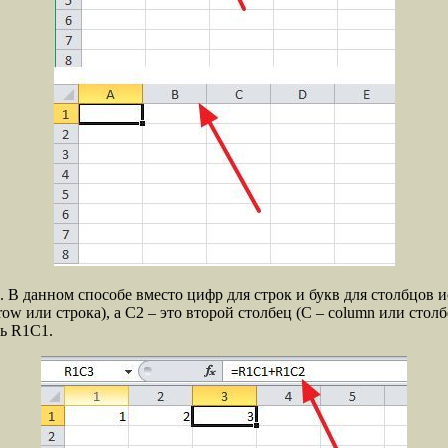
. В данном способе вместо цифр для строк и букв для столбцов 
 row или строка), а C2 – это второй столбец (C – column или стол
ь R1C1.