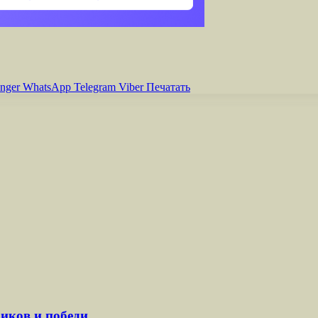
nger
WhatsApp
Telegram
Viber
Печатать
риков и победи…