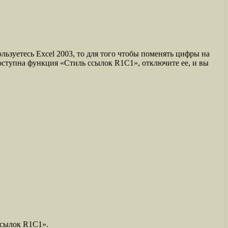
ьзуетесь Excel 2003, то для того чтобы поменять цифры на
оступна функция «Стиль ссылок R1C1», отключите ее, и вы
ссылок R1C1».