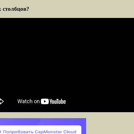
х столбцов?