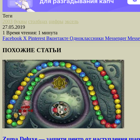
Теги
2003
буквы
столбцах
цифры
эксель
27.05.2019
1
Время чтения: 1 минута
Facebook
X
Pinterest
Вконтакте
Одноклассники
Messenger
Messe
ПОХОЖИЕ СТАТЬИ
Zuma Deluxe — защити центр от наступления ша