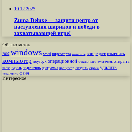
10.12.2025
Zuma Deluxe — защити центр от
наступления шариков и победи в
захватывающей игре!
Облако меток
windows
ворде
изменить
word
видеокарта
диск
2007
включить
компьютер
операционной
открыть
ноутбук
отключить
отключить
удалить
создать
пароль
подключить
программа
процессор
строка
папка
файл
установить
Интересное