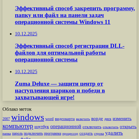
Эффективный способ закрепить программу,
папку или файл на панели задач
операционной системы Windows 11
10.12.2025
Эффективный способ регистрации DLL-
файлов для оптимальной работы
операционной системы
10.12.2025
Zuma Deluxe — защити центр от
наступления шариков и победи в
захватывающей игре!
Облако меток
windows
ворде
изменить
word
видеокарта
диск
2007
включить
компьютер
операционной
открыть
ноутбук
отключить
отключить
удалить
создать
пароль
подключить
программа
процессор
строка
папка
файл