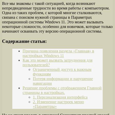
Все мы знакомы с такой ситуацией, когда возникают
непредвиденные трудности во время работы с компьютером.
Одна из таких проблем, с которой многие сталкиваются,
связана с поиском нужной страницы в Параметрах
операционной системы Windows 11. Это может вызывать
некоторые сложности, особенно для новичков, которые только
начинают осваивать эту версию операционной системы.
Содержание статьи:
Причина появления раздела «Главная» в
настройках Windows 11
Как это может вызвать затруднения для
пользователей?
Ограниченный доступ к важным
функциям
Потеря информации и нарушение
навигации
Решение проблемы с отображением Главной
страницы в настройках.
1. Персонализация интерфейса
2. Изменение настроек меню
«Параметры»