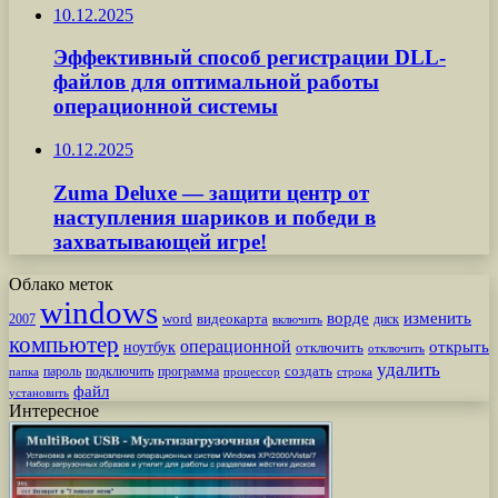
10.12.2025
Эффективный способ регистрации DLL-
файлов для оптимальной работы
операционной системы
10.12.2025
Zuma Deluxe — защити центр от
наступления шариков и победи в
захватывающей игре!
Облако меток
windows
ворде
изменить
word
видеокарта
диск
2007
включить
компьютер
операционной
открыть
ноутбук
отключить
отключить
удалить
создать
пароль
подключить
программа
процессор
строка
папка
файл
установить
Интересное