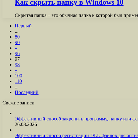
Как скрыть папку в Windows 10
Скрытая папка – это обычная папка к которой был прим
Первый
...
80
90
«
96
97
98
»
100
110
...
Последний
Свежие записи
Эффективный способ закрепить программу, папку или фа
26.03.2026
Эффективный способ регистрации DLL-файлов для опти