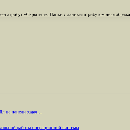
енен атрибут «Скрытый». Папки с данным атрибутом не отобра
йл на панели задач…
мальной работы операционной системы