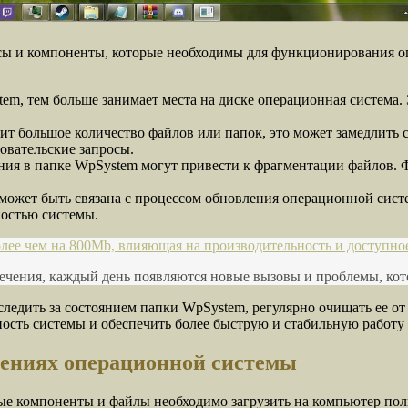
сы и компоненты, которые необходимы для функционирования о
em, тем больше занимает места на диске операционная система.
т большое количество файлов или папок, это может замедлить с
овательские запросы.
ия в папке WpSystem могут привести к фрагментации файлов. Ф
может быть связана с процессом обновления операционной сист
ностью системы.
олее чем на 800Mb, влияющая на производительность и доступно
чения, каждый день появляются новые вызовы и проблемы, кот
ледить за состоянием папки WpSystem, регулярно очищать ее о
ость системы и обеспечить более быструю и стабильную работу
ениях операционной системы
компоненты и файлы необходимо загрузить на компьютер пользо