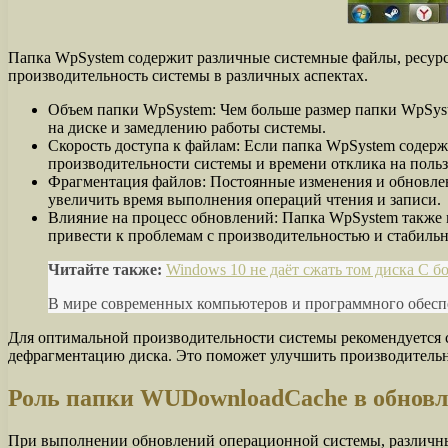
Папка WpSystem содержит различные системные файлы, ресур
производительность системы в различных аспектах.
Объем папки WpSystem: Чем больше размер папки WpSyst
на диске и замедлению работы системы.
Скорость доступа к файлам: Если папка WpSystem содержи
производительности системы и времени отклика на польз
Фрагментация файлов: Постоянные изменения и обновлен
увеличить время выполнения операций чтения и записи.
Влияние на процесс обновлений: Папка WpSystem также 
привести к проблемам с производительностью и стабиль
Читайте также:
Windows 10 не даёт сжать том диска C б
В мире современных компьютеров и программного обеспе
Для оптимальной производительности системы рекомендуется с
дефрагментацию диска. Это поможет улучшить производительн
Роль папки WUDownloadCache в обновл
При выполнении обновлений операционной системы, различные 