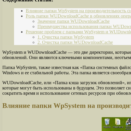
Влияние папки WpSystem на производительность с
Роль папки WUDownloadCache в обновлениях опер
Значение папки WUDownloadCache
Преимущества использования папки WUDown
Решение проблем с папками WpSystem и WUDownl
1. Очистка папки WpSystem
2. Очистка папки WUDownloadCache
WpSystem и WUDownloadCache — это две директории, которые
обновлений. Они являются ключевыми компонентами, неотъемл
Папка WpSystem, также известная как «Папка системных файло
Windows и ее стабильной работы. Эта папка является своеоб
WUDownloadCache, или «Папка кэша загрузок обновлений», игр
которые могут быть использованы в будущем. Это позволяет с
сократить время и использование сетевых ресурсов при обнов
Влияние папки WpSystem на производи