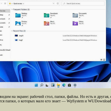
идим на экране: рабочий стол, папки, файлы. Но есть и другая,
тся папки, о которых мало кто знает — WpSystem и WUDownload