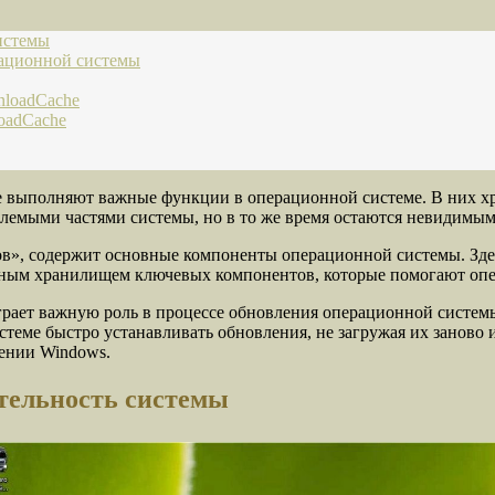
истемы
ационной системы
loadCache
oadCache
 выполняют важные функции в операционной системе. В них хр
емыми частями системы, но в то же время остаются невидимыми
в», содержит основные компоненты операционной системы. Здес
разным хранилищем ключевых компонентов, которые помогают оп
ает важную роль в процессе обновления операционной системы.
истеме быстро устанавливать обновления, не загружая их занов
лении Windows.
тельность системы