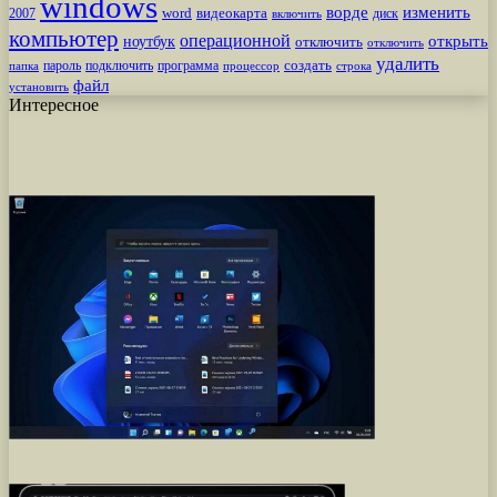
windows
ворде
изменить
word
видеокарта
диск
2007
включить
компьютер
операционной
открыть
ноутбук
отключить
отключить
удалить
создать
пароль
подключить
программа
процессор
строка
папка
файл
установить
Интересное