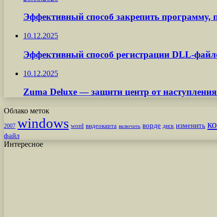
Эффективный способ закрепить программу, п
10.12.2025
Эффективный способ регистрации DLL-файл
10.12.2025
Zuma Deluxe — защити центр от наступления
Облако меток
windows
к
ворде
изменить
word
видеокарта
диск
2007
включить
файл
Интересное