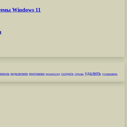
темы Windows 11
ы
удалить
создать
пароль
подключить
программа
процессор
строка
установить