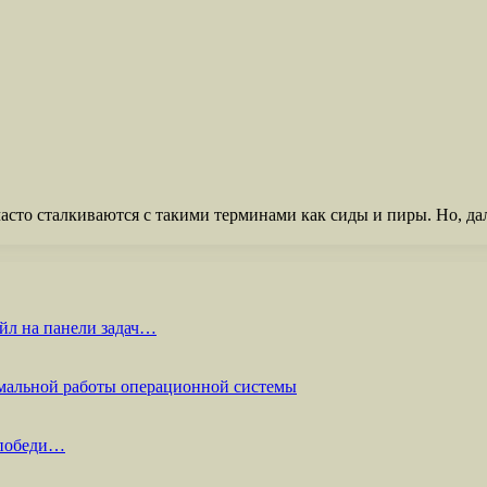
часто сталкиваются с такими терминами как сиды и пиры. Но, да
йл на панели задач…
мальной работы операционной системы
 победи…