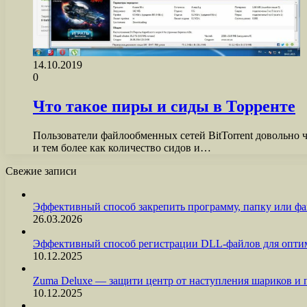
14.10.2019
0
Что такое пиры и сиды в Торренте
Пользователи файлообменных сетей BitTorrent довольно 
и тем более как количество сидов и…
Свежие записи
Эффективный способ закрепить программу, папку или фа
26.03.2026
Эффективный способ регистрации DLL-файлов для опти
10.12.2025
Zuma Deluxe — защити центр от наступления шариков и
10.12.2025