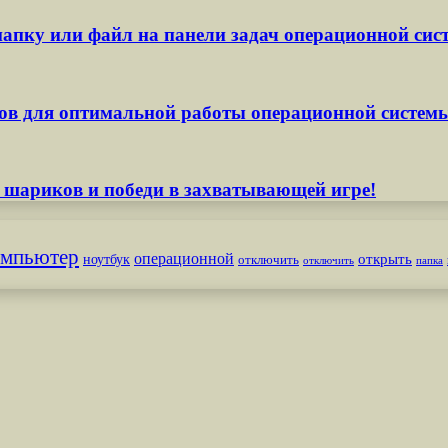
апку или файл на панели задач операционной сис
ов для оптимальной работы операционной систем
 шариков и победи в захватывающей игре!
омпьютер
операционной
открыть
ноутбук
отключить
отключить
папка