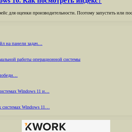
ws 10. Как посмотреть индекс?
йс для оценки производительности. Поэтому запустить или посм
йл на панели задач…
мальной работы операционной системы
 победи…
системах Windows 11 и…
х системах Windows 11…