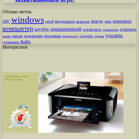
Облако меток
windows
ворде
изменить
word
видеокарта
диск
2007
включить
компьютер
операционной
открыть
ноутбук
отключить
отключить
удалить
создать
пароль
подключить
программа
процессор
строка
папка
файл
установить
Интересное